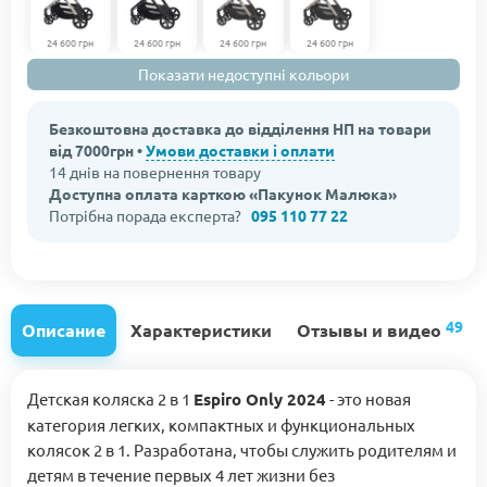
24 600 грн
24 600 грн
24 600 грн
24 600 грн
Показати недоступні кольори
Безкоштовна доставка до відділення НП на товари
від 7000грн •
Умови доставки і оплати
14 днів на повернення товару
Доступна оплата карткою «Пакунок Малюка»
Потрібна порада експерта?
095 110 77 22
49
Описание
Характеристики
Отзывы и видео
Детская коляска 2 в 1
Espiro Only 2024
- это новая
категория легких, компактных и функциональных
колясок 2 в 1. Разработана, чтобы служить родителям и
детям в течение первых 4 лет жизни без