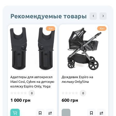
Рекомендуемые товары
Хит
Хит
Адаптеры для автокресел
Дождевик Espiro на
Д
Maxi Cosi, Cybex на детскую
люльку Only/Una
б
коляску Espiro Only, Yoga
0
0
1 000 грн
600 грн
6