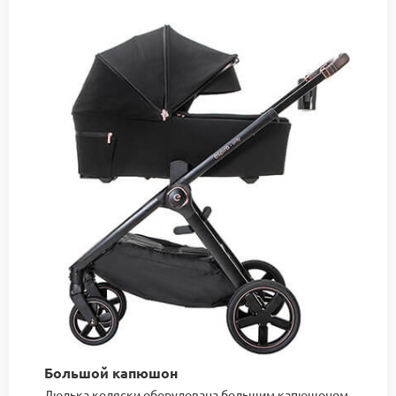
Большой капюшон
Люлька коляски оборудована большим капюшоном,