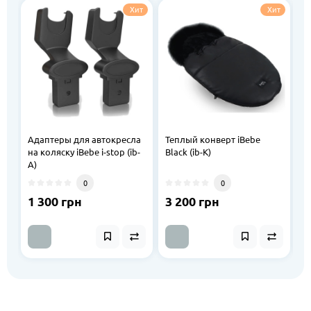
Хит
Хит
Адаптеры для автокресла
Теплый конверт iBebe
Р
на коляску iBebe i-stop (ib-
Black (ib-K)
A)
0
0
1 300 грн
3 200 грн
1