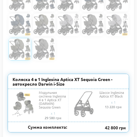
Коляска 4 в 1 Inglesina Aptica XT Sequoia Green -
автокресло Darwin i-Size
Модульная
Шасси Inglesina
система Inglesina
Aptica XT Black
4 в 1 Aptica XT
x 1
(DARWIN)
13 220 грн
Sequoia Green
x 1
29 580 грн
Сумма комплекта:
42 800 грн