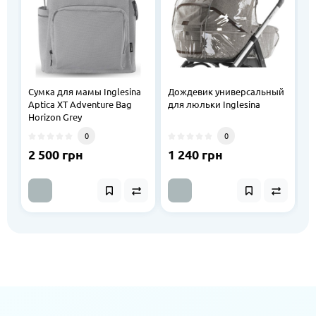
Сумка для мамы Inglesina
Дождевик универсальный
Д
Aptica XT Adventure Bag
для люльки Inglesina
д
Horizon Grey
In
0
0
2 500 грн
1 240 грн
1