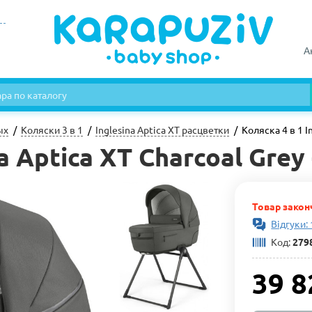
А
ых
Коляски 3 в 1
Inglesina Aptica XT расцветки
Коляска 4 в 1 I
na Aptica XT Charcoal Gre
Товар закон
Відгуки:
Код:
279
39 8