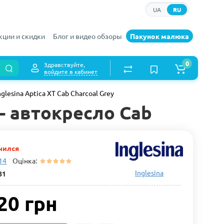
UA
RU
кции и скидки
Блог и видео обзоры
Пакунок малюка
0
Здравствуйте,
войдите в кабинет
nglesina Aptica XT Cab Charcoal Grey
y - автокресло Cab
чился
 14
Оцінка:
Inglesina
81
20 грн