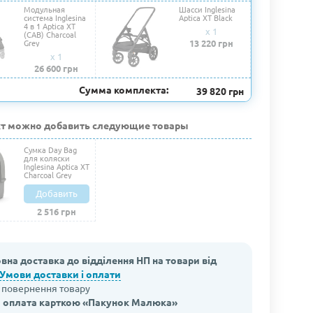
Модульная
Шасси Inglesina
система Inglesina
Aptica XT Black
4 в 1 Aptica XT
x 1
(CAB) Charcoal
Grey
13 220 грн
x 1
26 600 грн
Сумма комплекта:
39 820 грн
кт можно добавить следующие товары
Сумка Day Bag
для коляски
Inglesina Aptica XT
Charcoal Grey
Добавить
2 516 грн
вна доставка до відділення НП на товари від
Умови доставки і оплати
а повернення товару
 оплата карткою «Пакунок Малюка»