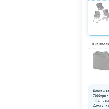
В компле
Безкошто
7000грн •
14 днів н
Доступна