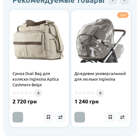
Хит
Сумка Dual Bag для
Дождевик универсальный
Д
коляски Inglesina Aptica
для люльки Inglesina
д
Cashmere Beige
In
0
0
2 720 грн
1 240 грн
1