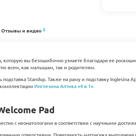
3
Отзывы и видео
esina, которую вы безошибочно узнаете благодаря ее роско
тно всем, как малышам, так и родителям.
одставка Standup. Также на раму и подставку Inglesina Ap
в комплектации
Инглезина Аптика «4 в 1».
Welcome Pad
местно с неонатологами в соответствии с научными дости
ационными отверстиями. Поверхность матрасика выполнена