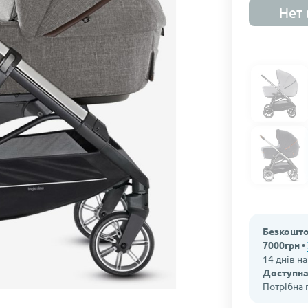
Нет 
Безкошто
7000грн •
14 днів н
Доступна
Потрібна