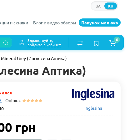
UA
RU
кции и скидки
Блог и видео обзоры
Пакунок малюка
0
Здравствуйте,
войдите в кабинет
a Mineral Grey (Инглесина Аптика)
нглесина Аптика)
чился
3
Оцінка:
Inglesina
40
00 грн