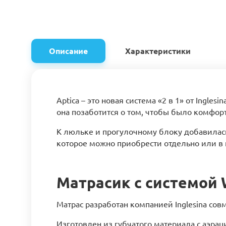
Описание
Характеристики
Aptica – это новая система «2 в 1» от Ingl
она позаботится о том, чтобы было комфор
К люльке и прогулочному блоку добавилась п
которое можно приобрести отдельно или 
Матрасик с системой 
Матрас разработан компанией Inglesina сов
Изготовлен из губчатого материала с аэр