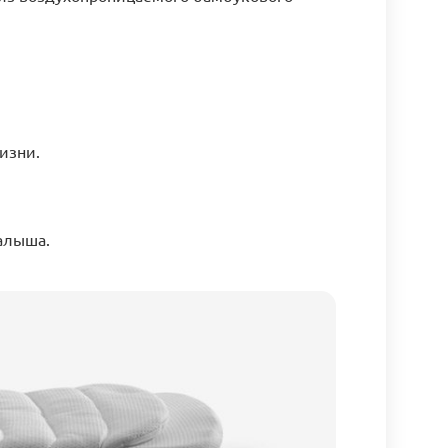
изни.
алыша.