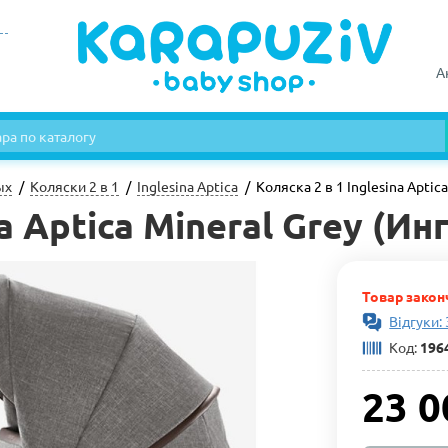
А
ых
Коляски 2 в 1
Inglesina Aptica
Коляска 2 в 1 Inglesina Aptic
na Aptica Mineral Grey (И
Товар закон
Відгуки: 
Код:
196
23 0