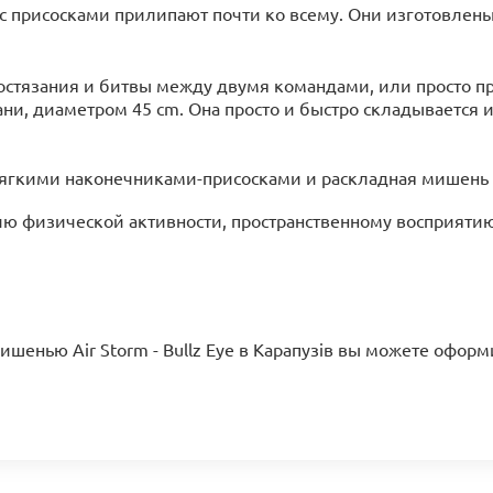
с присосками прилипают почти ко всему. Они изготовлены 
остязания и битвы между двумя командами, или просто пр
и, диаметром 45 сm. Она просто и быстро складывается и
мягкими наконечниками-присосками и раскладная мишень 4
тию физической активности, пространственному восприяти
енью Air Storm - Bullz Eye в Карапузів вы можете оформи