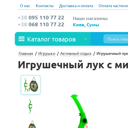
О нас
Контакты
Доставка и оплата
Оплата частями
+38
095 110 77 22
Наши магазины:
+38
068 110 77 22
Киев
,
Сумы
Каталог товаров
Главная
Игрушки
Активный отдых
Игрушечный лук
Игрушечный лук с миш