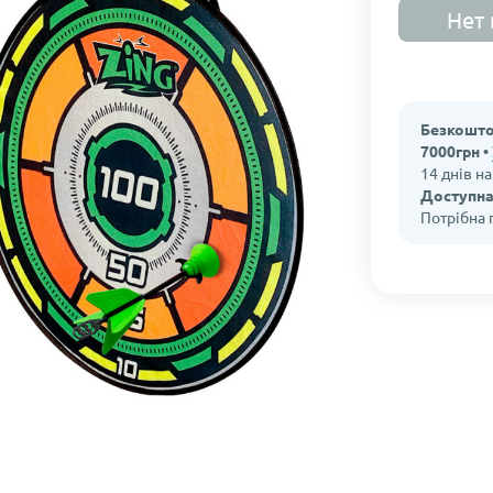
Нет 
Безкошто
7000грн •
14 днів н
Доступна
Потрібна