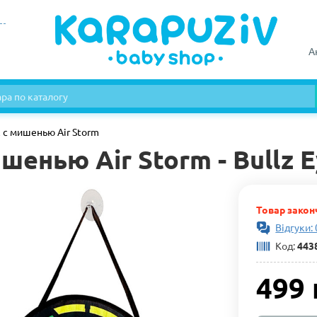
А
 с мишенью Air Storm
енью Air Storm - Bullz E
Товар закон
Відгуки: 
Код:
443
499 