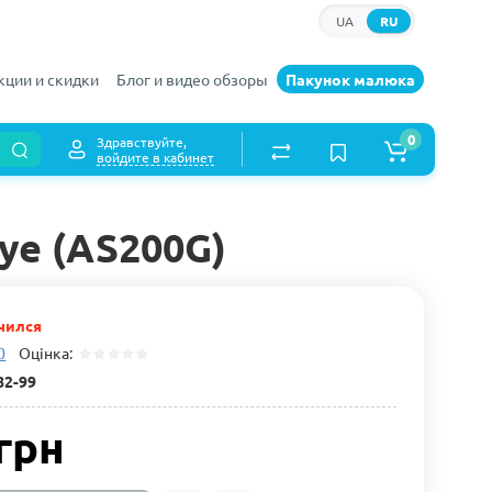
UA
RU
кции и скидки
Блог и видео обзоры
Пакунок малюка
0
Здравствуйте,
войдите в кабинет
ye (AS200G)
чился
0
Оцінка:
82-99
грн