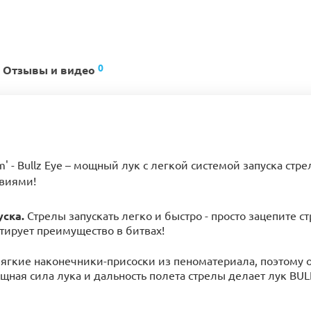
0
Отзывы и видео
' - Bullz Eye – мощный лук с легкой системой запуска стр
твиями!
уска.
Стрелы запускать легко и быстро - просто зацепите ст
нтирует преимущество в битвах!
гкие наконечники-присоски из пеноматериала, поэтому 
щная сила лука и дальность полета стрелы делает лук BU