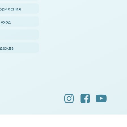
кормления
 уход
одежда