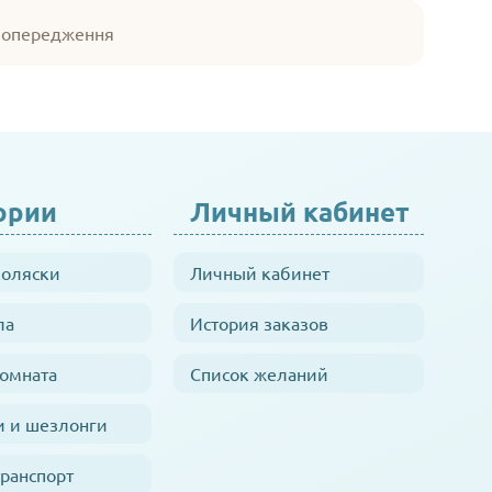
 попередження
ории
Личный кабинет
коляски
Личный кабинет
ла
История заказов
комната
Список желаний
и и шезлонги
транспорт