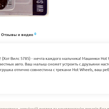
0
Отзывы и видео
2 (Хот Вилс 5785) - мечта каждого мальчика! Машинки Hot
естных авто. Ваш малыш сможет устроить с друзьями нас
Игрушка отлично совместима с треками Hot Wheels, ваш ре
теристики, зовнішній вигляд та комплектацію товарів без