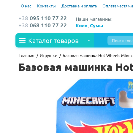
О нас
Контакты
Доставка и оплата
Оплата частями
+38
095 110 77 22
Наши магазины:
+38
068 110 77 22
Киев
,
Сумы
Каталог товаров
Главная
Игрушки
Базовая машинка Hot Wheels Mineca
Базовая машинка Hot 