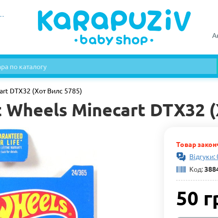
А
rt DTX32 (Хот Вилс 5785)
Wheels Minecart DTX32 (
Товар закон
Відгуки: 
Код:
388
50 г