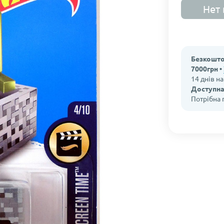
Нет 
Безкошто
7000грн •
14 днів н
Доступна
Потрібна