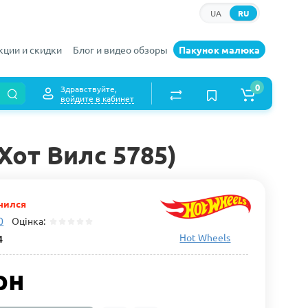
UA
RU
кции и скидки
Блог и видео обзоры
Пакунок малюка
0
Здравствуйте,
войдите в кабинет
Хот Вилс 5785)
чился
0
Оцінка:
Hot Wheels
4
рн