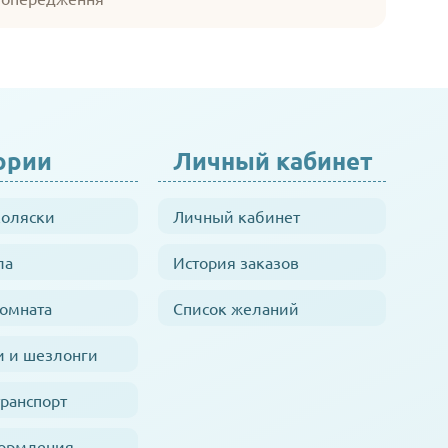
ории
Личный кабинет
коляски
Личный кабинет
ла
История заказов
комната
Список желаний
и и шезлонги
транспорт
кормления