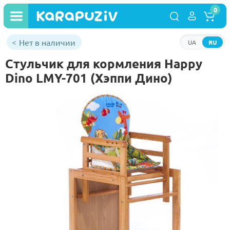
0
Нет в наличии
UA
RU
Стульчик для кормления Happy
Dino LMY-701 (Хэппи Дино)