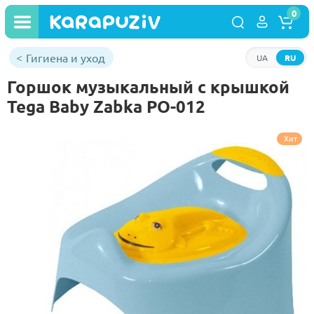
0
Гигиена и уход
UA
RU
Горшок музыкальный c крышкой
Tega Baby Zabka PO-012
Хит