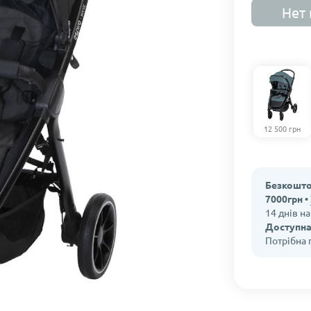
Нет 
12 500 грн
Безкошто
7000грн •
14 днів н
Доступна
Потрібна