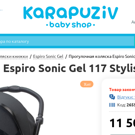
А
ляски книжки
Espiro Sonic Gel
Прогулочная коляска Espiro Sonic 
spiro Sonic Gel 117 Styli
Хит
Товар закон
Відгуки:
Код:
265
11 5