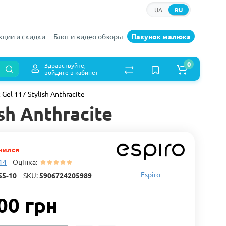
UA
RU
кции и скидки
Блог и видео обзоры
Пакунок малюка
0
Здравствуйте,
войдите в кабинет
Gel 117 Stylish Anthracite
sh Anthracite
чился
 14
Оцінка:
Espiro
55-10
SKU:
5906724205989
00 грн