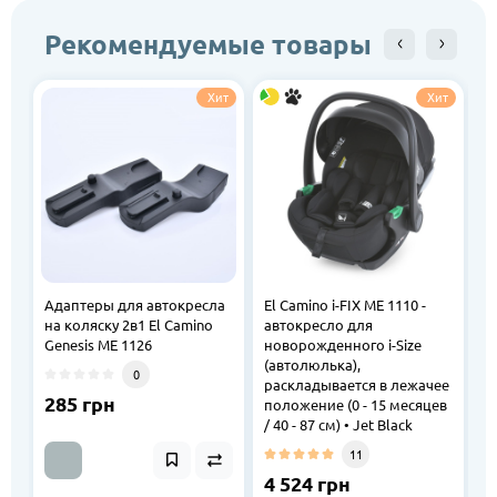
Рекомендуемые товары
Хит
Хит
Адаптеры для автокресла
El Camino i-FIX ME 1110 -
E
на коляску 2в1 El Camino
автокресло для
-
Genesis ME 1126
новорожденного i-Size
н
(автолюлька),
Ca
0
раскладывается в лежачее
/ 
285 грн
положение (0 - 15 месяцев
/ 40 - 87 см) • Jet Black
3
11
2
4 524 грн