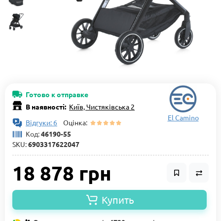
Готово к отправке
В наявності:
Київ, Чистяківська 2
El Camino
Відгуки: 6
Оцінка:
Код:
46190-55
SKU:
6903317622047
18 878 грн
Купить