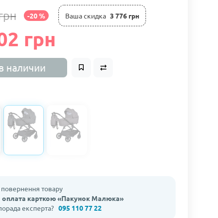
грн
-20 %
Ваша cкидка
3 776 грн
02 грн
в наличии
а повернення товару
 оплата карткою «Пакунок Малюка»
 порада експерта?
095 110 77 22