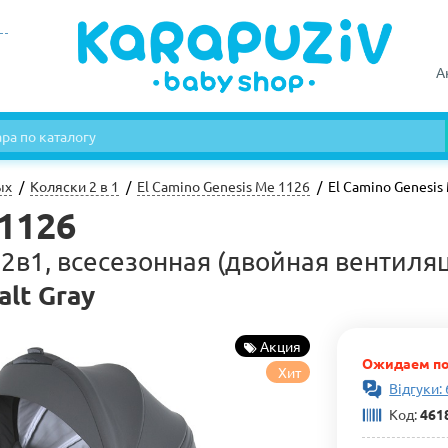
А
ых
Коляски 2 в 1
El Camino Genesis Me 1126
El Camino Genesis
 1126
2в1, всесезонная (двойная вентиляц
alt Gray
Акция
Ожидаем по
Хит
Відгуки: 
Код:
461