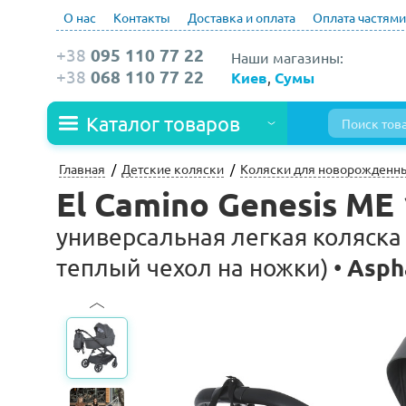
О нас
Контакты
Доставка и оплата
Оплата частями
+38
095 110 77 22
Наши магазины:
+38
068 110 77 22
Киев
,
Сумы
Каталог товаров
Главная
Детские коляски
Коляски для новорожденн
El Camino Genesis ME
универсальная легкая коляска 
Asph
теплый чехол на ножки) •