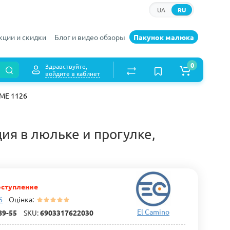
UA
RU
кции и скидки
Блог и видео обзоры
Пакунок малюка
0
Здравствуйте,
войдите в кабинет
 ME 1126
ия в люльке и прогулке,
ступление
6
Оцінка:
El Camino
89-55
SKU:
6903317622030