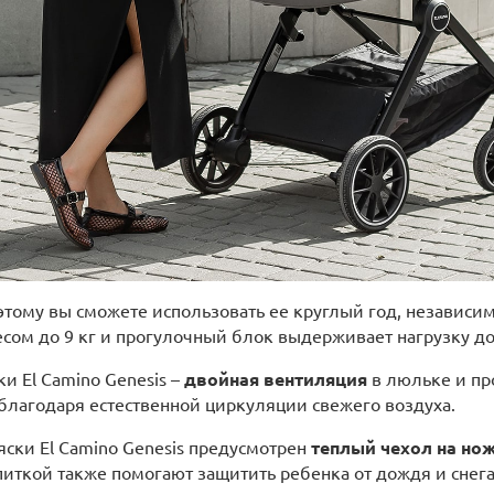
поэтому вы сможете использовать ее круглый год, независ
сом до 9 кг и прогулочный блок выдерживает нагрузку до 
и El Camino Genesis –
двойная вентиляция
в люльке и пр
лагодаря естественной циркуляции свежего воздуха.
яски El Camino Genesis предусмотрен
теплый чехол на но
питкой также помогают защитить ребенка от дождя и снега