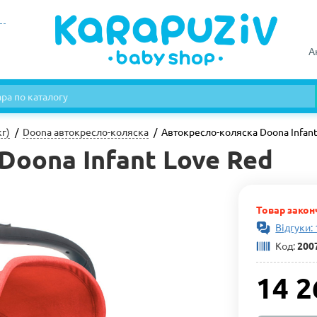
А
кг)
Doona автокресло-коляска
Автокресло-коляска Doona Infant
oona Infant Love Red
Товар закон
Відгуки:
Код:
200
14 2