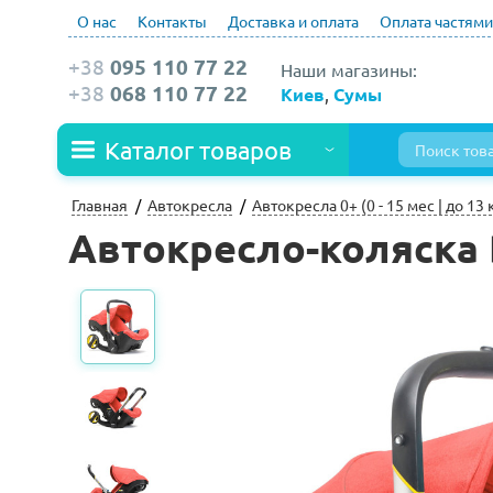
О нас
Контакты
Доставка и оплата
Оплата частями
+38
095 110 77 22
Наши магазины:
+38
068 110 77 22
Киев
,
Сумы
Каталог товаров
Главная
Автокресла
Автокресла 0+ (0 - 15 мес | до 13 
Автокресло-коляска D