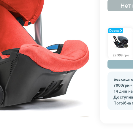
Нет 
Doona X
29 999 грн
Безкошто
7000грн •
14 днів н
Доступна
Потрібна