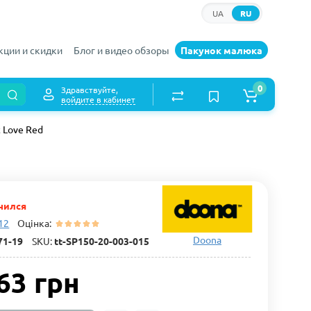
UA
RU
кции и скидки
Блог и видео обзоры
Пакунок малюка
0
Здравствуйте,
войдите в кабинет
 Love Red
чился
 12
Оцінка:
Doona
71-19
SKU:
tt-SP150-20-003-015
63 грн