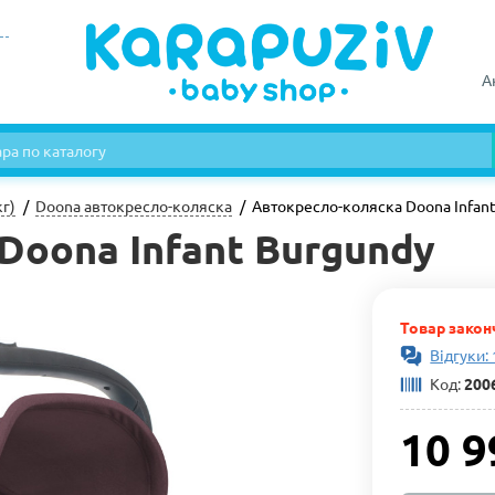
А
кг)
Doona автокресло-коляска
Автокресло-коляска Doona Infan
Doona Infant Burgundy
Товар закон
Відгуки:
Код:
200
10 9