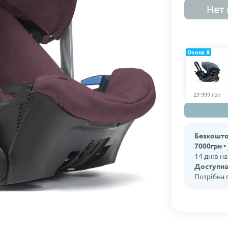
Нет 
Doona X
29 999 грн
Безкошто
7000грн •
14 днів н
Доступна
Потрібна