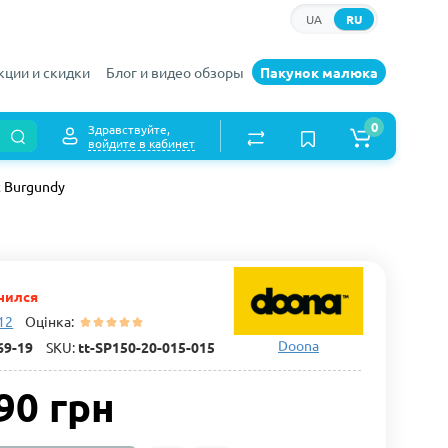
UA
RU
кции и скидки
Блог и видео обзоры
Пакунок малюка
0
Здравствуйте,
войдите в кабинет
t Burgundy
чился
 12
Оцінка:
Doona
69-19
SKU:
tt-SP150-20-015-015
90 грн