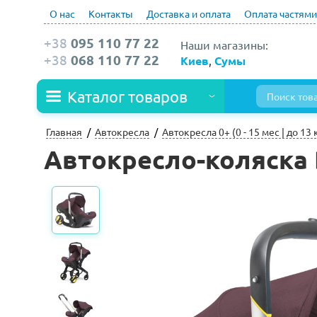
О нас
Контакты
Доставка и оплата
Оплата частями
+38
095 110 77 22
Наши магазины:
+38
068 110 77 22
Киев
,
Сумы
Каталог товаров
Главная
Автокресла
Автокресла 0+ (0 - 15 мес | до 13 
Автокресло-коляска 