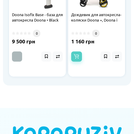
Doona Isofix Base - база для
Дождевик для автокресла-
С
автокресла Doona • Black
коляски Doona +, Doona i
c
3
а
0
0
+,
9 500 грн
1 160 грн
1