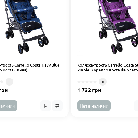
трость Carrello Costa Navy Blue
Коляска-трость Carrello Costa St
о Коста Синяя)
Purple (Карелло Коста Фиолето
0
0
грн
1 732 грн
наличии
Нет в наличии