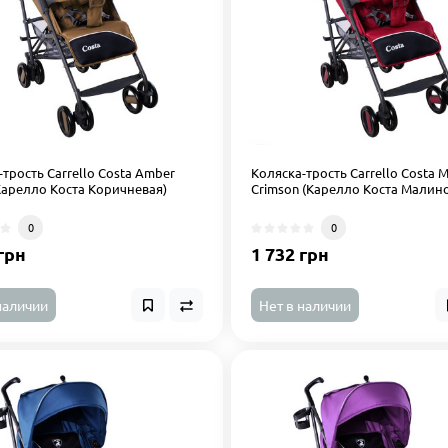
трость Carrello Costa Amber
Коляска-трость Carrello Costa M
Карелло Коста Коричневая)
Crimson (Карелло Коста Малин
0
0
грн
1 732 грн
наличии
Нет в наличии