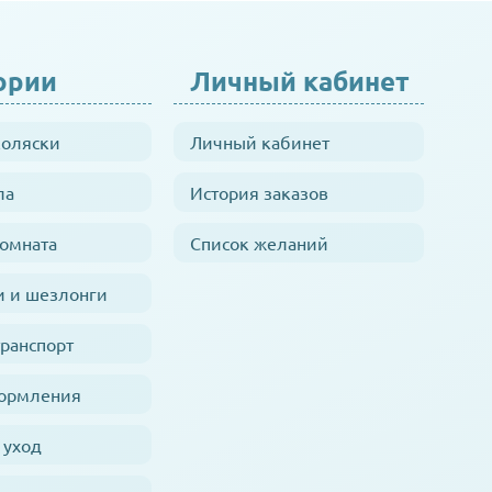
ории
Личный кабинет
коляски
Личный кабинет
ла
История заказов
комната
Список желаний
и и шезлонги
транспорт
кормления
 уход