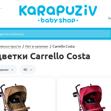
А
ляски трости
Нет в наличии
Carrello Costa
ветки Carrello Costa
чанию
40