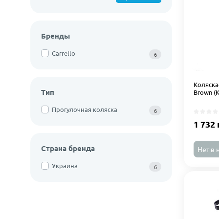
Бренды
Carrello
6
Коляска-
Тип
Brown (
Прогулочная коляска
6
1 732 
Страна бренда
Нет в 
Украина
6