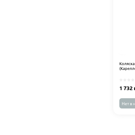
Коляска-
(Карелл
1 732 
Нет в 