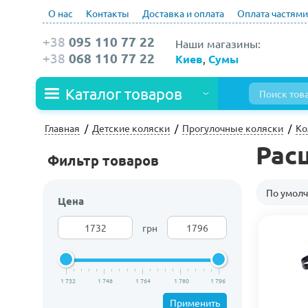
О нас
Контакты
Доставка и оплата
Оплата частями
+38
095 110 77 22
Наши магазины:
+38
068 110 77 22
Киев
,
Сумы
Каталог товаров
Главная
Детские коляски
Прогулочные коляски
Ко
Расц
Фильтр товаров
По умол
Цена
грн
1 732
1 748
1 764
1 780
1 796
Применить