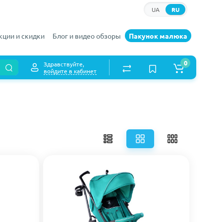
UA
RU
кции и скидки
Блог и видео обзоры
Пакунок малюка
0
Здравствуйте,
войдите в кабинет