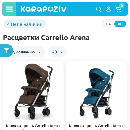
0
Нет в наличии
UA
RU
Расцветки Carrello Arena
По умолчанию
40
Коляска-трость Carrello Arena
Коляска-трость Carrello Arena