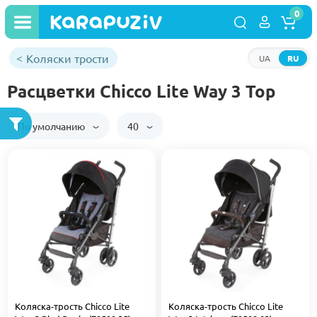
0
Коляски трости
UA
RU
Расцветки Chicco Lite Way 3 Top
По умолчанию
40
Коляска-трость Chicco Lite
Коляска-трость Chicco Lite