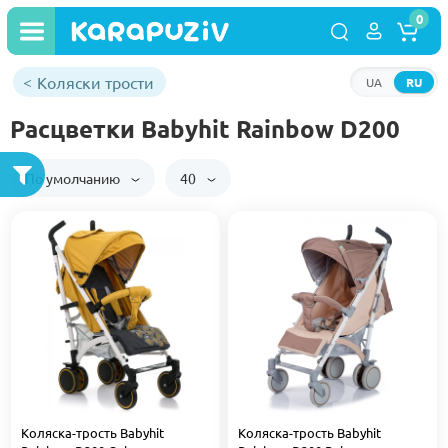
0
Коляски трости
UA
RU
Расцветки Babyhit Rainbow D200
По умолчанию
40
Коляска-трость Babyhit
Коляска-трость Babyhit