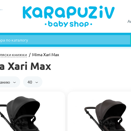
А
ляски книжки
Mima Xari Max
a Xari Max
чанию
40