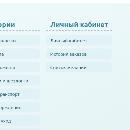
ории
Личный кабинет
коляски
Личный кабинет
ла
История заказов
комната
Список желаний
и и шезлонги
транспорт
кормления
 уход