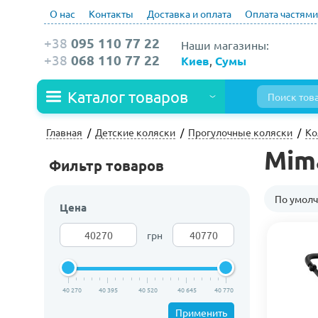
О нас
Контакты
Доставка и оплата
Оплата частями
+38
095 110 77 22
Наши магазины:
+38
068 110 77 22
Киев
,
Сумы
Каталог товаров
Главная
Детские коляски
Прогулочные коляски
Ко
Mim
Фильтр товаров
По умол
Цена
грн
40 270
40 395
40 520
40 645
40 770
Применить