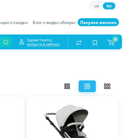
UA
RU
кции и скидки
Блог и видео обзоры
Пакунок малюка
0
Здравствуйте,
войдите в кабинет