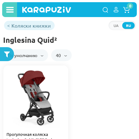
0
Коляски книжки
UA
RU
Inglesina Quid²
По умолчанию
40
Прогулочная коляска