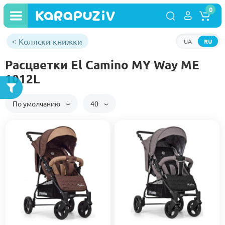
0
Коляски книжки
UA
RU
Расцветки El Camino MY Way ME
1012L
По умолчанию
40