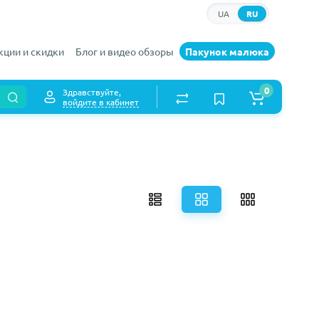
UA
RU
кции и скидки
Блог и видео обзоры
Пакунок малюка
0
Здравствуйте,
войдите в кабинет