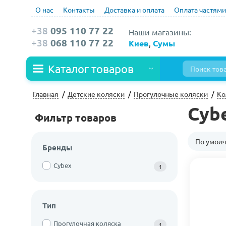
О нас
Контакты
Доставка и оплата
Оплата частями
+38
095 110 77 22
Наши магазины:
+38
068 110 77 22
Киев
,
Сумы
Каталог товаров
Главная
Детские коляски
Прогулочные коляски
Ко
Cybe
Фильтр товаров
По умол
Бренды
Cybex
1
Тип
Прогулочная коляска
1