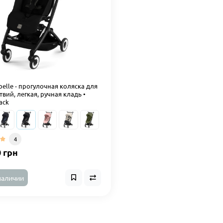
belle - прогулочная коляска для
вий, легкая, ручная кладь •
ack
4
0 грн
наличии