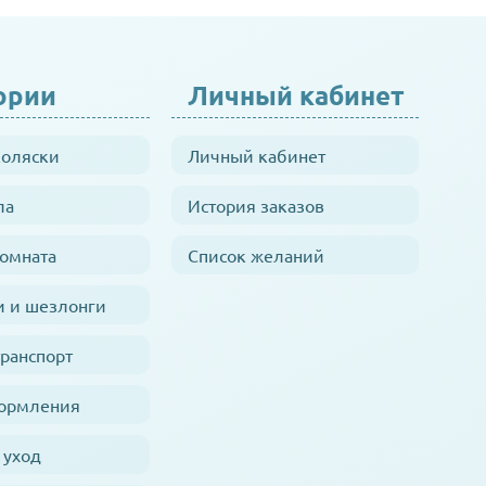
ории
Личный кабинет
коляски
Личный кабинет
ла
История заказов
комната
Список желаний
и и шезлонги
транспорт
кормления
 уход