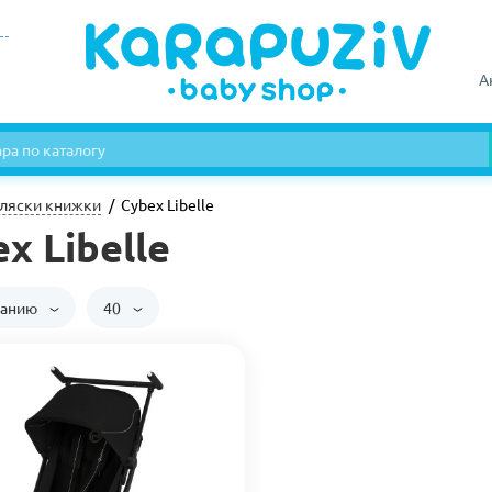
А
ляски книжки
Cybex Libelle
x Libelle
чанию
40