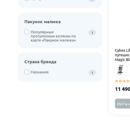
Пакунок малюка
Популярные
1
прогулочные коляски по
карте «Пакунок малюка»
Cybex Li
путешест
Magic Bl
Страна бренда
Германия
1
11 49
Нет в 