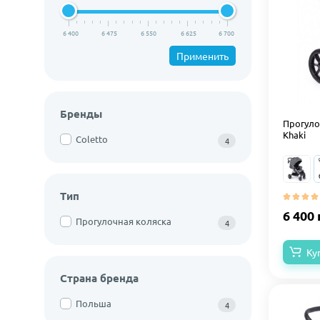
6 400
6 475
6 550
6 625
6 700
Применить
Бренды
Прогуло
Khaki
Coletto
4
Тип
6 400 
Прогулочная коляска
4
Ку
Страна бренда
Польша
4