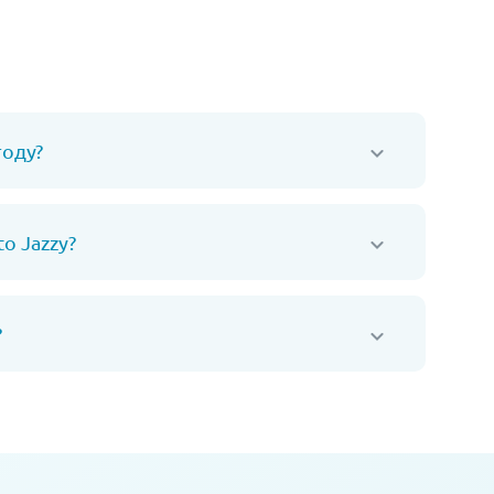
году?
o Jazzy?
?