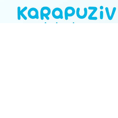
Все для детей в интернет-магазине karapuzov.com.
+38
095 110 77 22
+38
068 110 77 22
info@karapuzov.com.ua
График работы call-центра интернет-магазина
ПН-СБ 10:00-18:00, ВС выходной
Магазини Карапузів