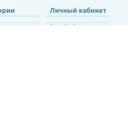
ории
Личный кабинет
коляски
Личный кабинет
ла
История заказов
комната
Список желаний
и и шезлонги
транспорт
кормления
 уход