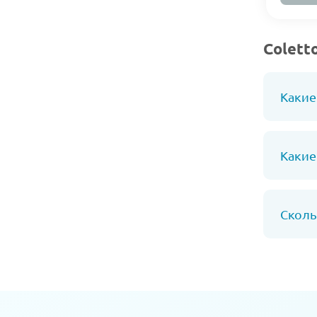
Colett
Какие
Какие
Сколь