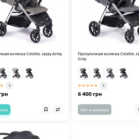
чная коляска Coletto Jazzy Army
Прогулочная коляска Coletto Ja
Grey
1
1
грн
6 400 грн
пить
Нет в наличии