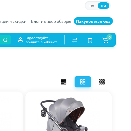
UA
RU
кции и скидки
Блог и видео обзоры
Пакунок малюка
0
Здравствуйте,
войдите в кабинет