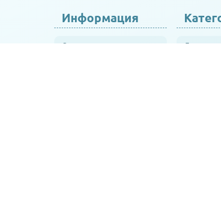
Информация
Катег
О нас
Детские 
Доставка и оплата
Автокрес
ua
Оплата частями и кредит
Детская 
Публічний договір
Стульчик
(оферта)
Детский 
Контакты
Все для 
Бренд
Гигиена и
Товары со скидкой
Игрушки
Блог, видео обзоры и