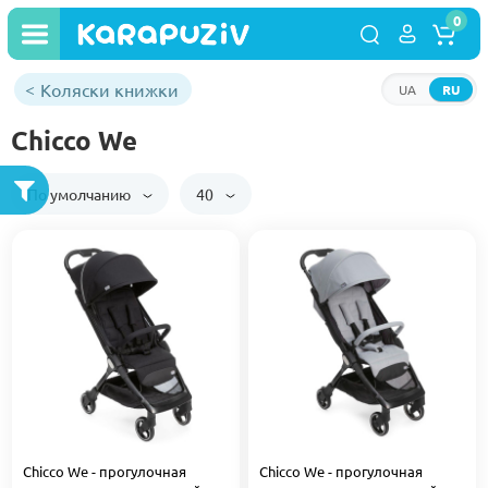
0
Коляски книжки
UA
RU
Chicco We
По умолчанию
40
Chicco We - прогулочная
Chicco We - прогулочная