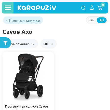
0
Коляски книжки
UA
RU
Cavoe Axo
По умолчанию
40
Прогулочная коляска Cavoe