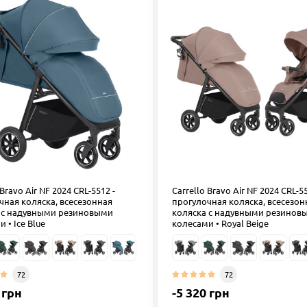
 Bravo Air NF 2024 CRL-5512 -
Carrello Bravo Air NF 2024 CRL-55
чная коляска, всесезонная
прогулочная коляска, всесезон
 с надувными резиновыми
коляска с надувными резинов
 • Ice Blue
колесами • Royal Beige
72
72
 грн
-5 320 грн