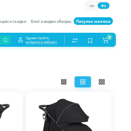
UA
RU
кции и скидки
Блог и видео обзоры
Пакунок малюка
0
Здравствуйте,
войдите в кабинет