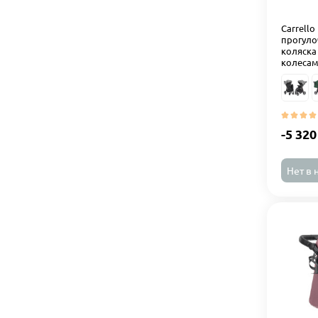
Carrello
прогуло
коляска
колесами
-5 320
Нет в 