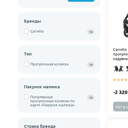
Бренды
Carrello
14
Carrello
Тип
прогуло
надувны
Прогулочная коляска
14
Пакунок малюка
-2 320
Популярные
14
прогулочные коляски по
карте «Пакунок малюка»
Нет в 
Страна бренда