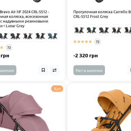
 Bravo Air NF 2024 CRL-5512 -
Прогулочная коляска Carrello B
чная коляска, всесезонная
CRL-5512 Frost Grey
 с надувными резиновыми
 • Lunar Grey
72
72
 грн
-2 320 грн
наличии
Нет в наличии
Хит