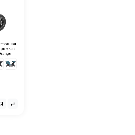
есезонная
орожья с
Orange