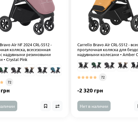
 Bravo Air NF 2024 CRL-5512 -
Carrello Bravo Air CRL-5512 - вс
чная коляска, всесезонная
прогулочная коляска для безд
 с надувными резиновыми
надувными колесами • Amber 
 • Crystal Pink
72
72
 грн
-2 320 грн
наличии
Нет в наличии