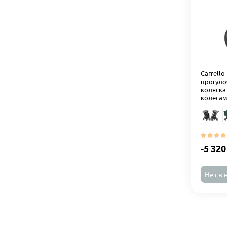
Carrello
прогуло
коляска
колесами
-5 320
Нет в 