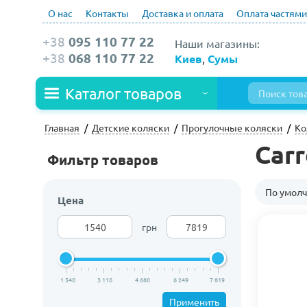
О нас
Контакты
Доставка и оплата
Оплата частями
+38
095 110 77 22
Наши магазины:
+38
068 110 77 22
Киев
,
Сумы
Каталог товаров
Главная
Детские коляски
Прогулочные коляски
Ко
Carr
Фильтр товаров
По умол
Цена
грн
1 540
3 110
4 680
6 249
7 819
Применить