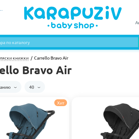
А
ляски книжки
Carrello Bravo Air
ello Bravo Air
чанию
40
Хит