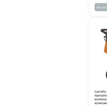
Нет в 
Carrello
прогуло
коляска
колесам