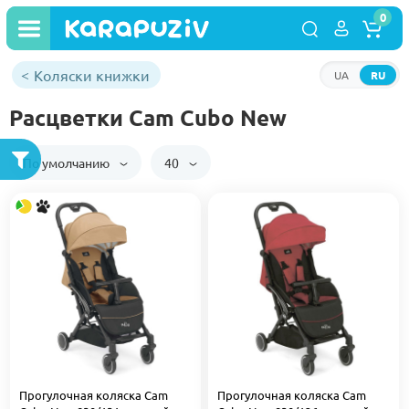
0
Коляски книжки
UA
RU
Расцветки Cam Cubo New
По умолчанию
40
Прогулочная коляска Cam
Прогулочная коляска Cam