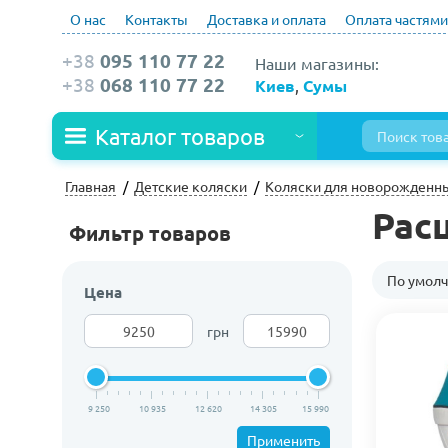
О нас
Контакты
Доставка и оплата
Оплата частями
+38
095 110 77 22
Наши магазины:
+38
068 110 77 22
Киев
,
Сумы
Каталог товаров
Главная
Детские коляски
Коляски для новорожденн
Расц
Фильтр товаров
По умол
Цена
грн
9 250
10 935
12 620
14 305
15 990
Применить