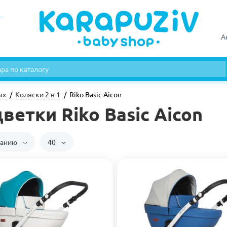
А
ых
Коляски 2 в 1
Riko Basic Aicon
ветки Riko Basic Aicon
чанию
40