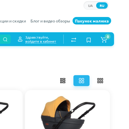
UA
RU
кции и скидки
Блог и видео обзоры
Пакунок малюка
0
Здравствуйте,
войдите в кабинет