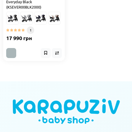
Everyday Black
(KSEVER00BLK2000)
1
17 990 грн