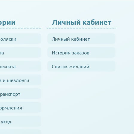
ории
Личный кабинет
коляски
Личный кабинет
ла
История заказов
комната
Список желаний
и и шезлонги
транспорт
кормления
 уход