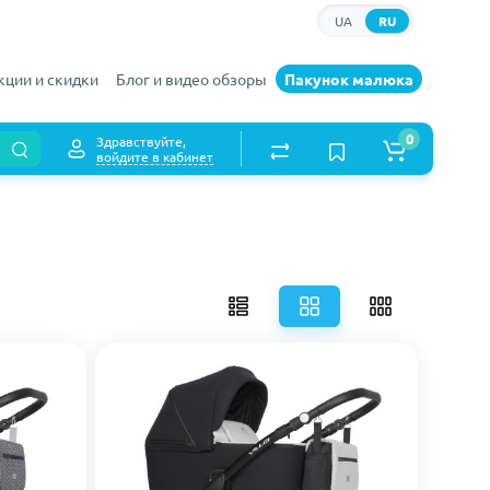
UA
RU
кции и скидки
Блог и видео обзоры
Пакунок малюка
0
Здравствуйте,
войдите в кабинет