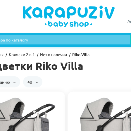
А
ых
Коляски 2 в 1
Нет в наличии
Riko Villa
ветки Riko Villa
чанию
40