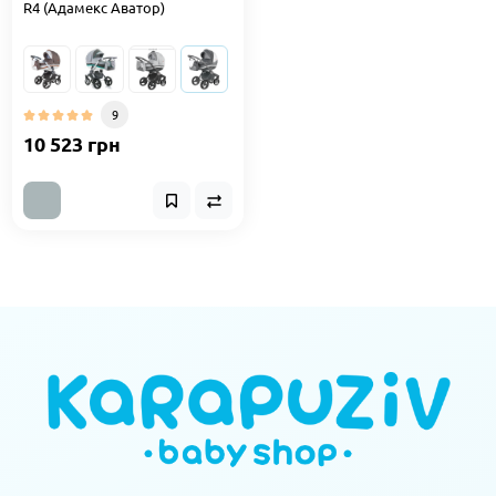
R4 (Адамекс Аватор)
9
10 523 грн