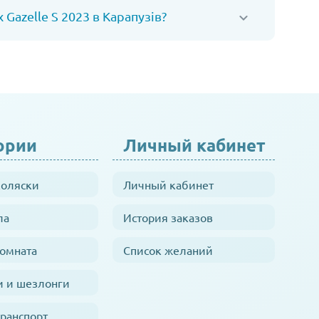
azelle S 2023 в Карапузів?
ории
Личный кабинет
коляски
Личный кабинет
ла
История заказов
комната
Список желаний
и и шезлонги
транспорт