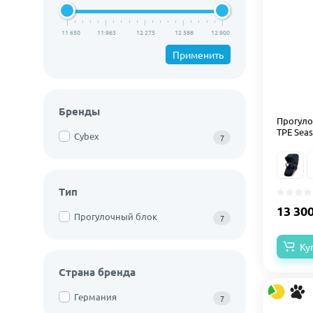
11 650
11 963
12 275
12 588
12 900
Применить
Бренды
Прогуло
TPE Seas
Cybex
7
Тип
13 30
Прогулочный блок
7
Ку
Страна бренда
Германия
7