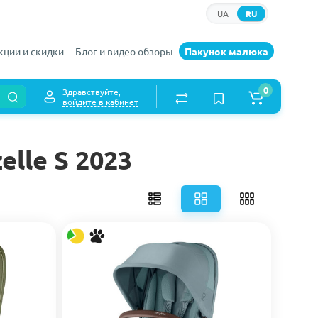
UA
RU
кции и скидки
Блог и видео обзоры
Пакунок малюка
0
Здравствуйте,
войдите в кабинет
lle S 2023