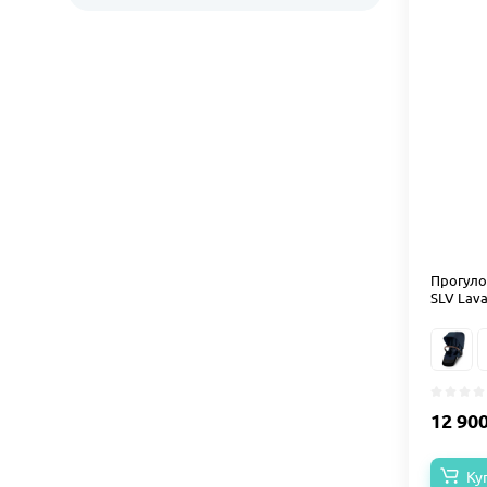
Прогуло
SLV Lava
12 90
Ку