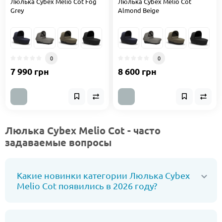
Люлька Cybex Melio Cot Fog
Люлька Cybex Melio Cot
Grey
Almond Beige
0
0
7 990 грн
8 600 грн
Люлька Cybex Melio Сot - часто
задаваемые вопросы
Какие новинки категории Люлька Cybex
Melio Сot появились в 2026 году?