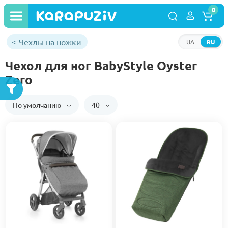
0
Чехлы на ножки
UA
RU
Чехол для ног BabyStyle Oyster
Zero
По умолчанию
40