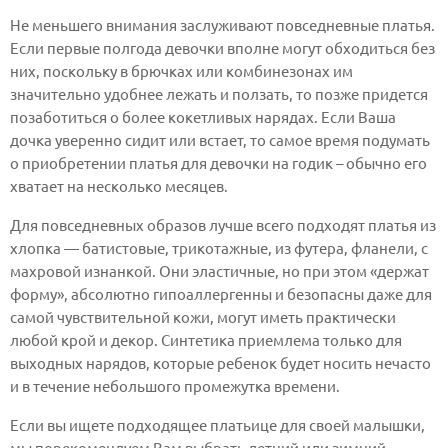
Не меньшего внимания заслуживают повседневные платья.
Если первые полгода девочки вполне могут обходиться без
них, поскольку в брючках или комбинезонах им
значительно удобнее лежать и ползать, то позже придется
позаботиться о более кокетливых нарядах. Если Ваша
дочка уверенно сидит или встает, то самое время подумать
о приобретении платья для девочки на годик – обычно его
хватает на несколько месяцев.
Для повседневных образов лучше всего подходят платья из
хлопка — батистовые, трикотажные, из футера, фланели, с
махровой изнанкой. Они эластичные, но при этом «держат
форму», абсолютно гипоаллергенны и безопасны даже для
самой чувствительной кожи, могут иметь практически
любой крой и декор. Синтетика приемлема только для
выходных нарядов, которые ребенок будет носить нечасто
и в течение небольшого промежутка времени.
Если вы ищете подходящее платьице для своей малышки,
мы порекомендуем Вам выбрать летний или зимний