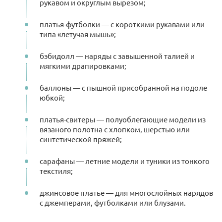
рукавом и округлым вырезом;
платья-футболки — с короткими рукавами или
типа «летучая мышь»;
бэбидолл — наряды с завышенной талией и
мягкими драпировками;
баллоны — с пышной присобранной на подоле
юбкой;
платья-свитеры — полуоблегающие модели из
вязаного полотна с хлопком, шерстью или
синтетической пряжей;
сарафаны — летние модели и туники из тонкого
текстиля;
джинсовое платье — для многослойных нарядов
с джемперами, футболками или блузами.