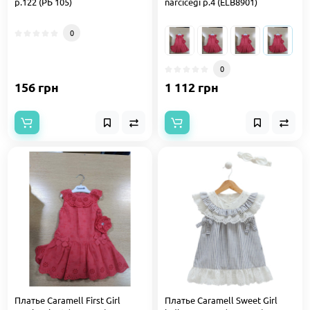
р.122 (РБ 105)
narcicegi р.4 (ELB8901)
0
0
156 грн
1 112 грн
Платье Caramell First Girl
Платье Caramell Sweet Girl