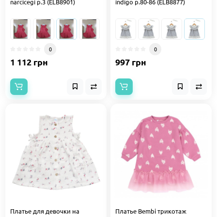
narcicegi р.3 (ELB8901)
indigo р.80-86 (ELB8877)
0
0
1 112 грн
997 грн
Платье для девочки на
Платье Bembi трикотаж