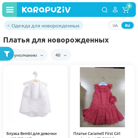
0
Одежда для новорожденных
UA
RU
Платья для новорожденных
По умолчанию
40
Блузка Bembi для девочки
Платье Caramell First Girl