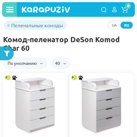
0
Пеленальные комоды
UA
RU
Комод-пеленатор DeSon Komod
Char 60
По умолчанию
40