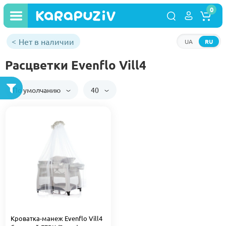
0
Нет в наличии
UA
RU
Расцветки Evenflo Vill4
По умолчанию
40
Кроватка-манеж Evenflo Vill4