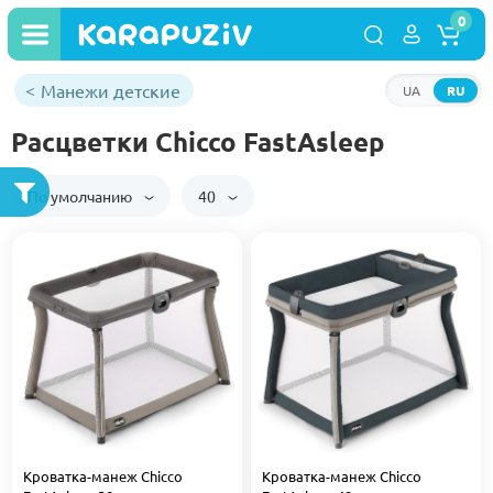
0
Манежи детские
UA
RU
Расцветки Chicco FastAsleep
По умолчанию
40
Кроватка-манеж Chicco
Кроватка-манеж Chicco