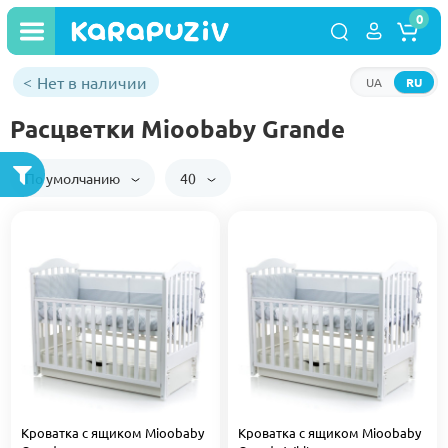
0
Нет в наличии
UA
RU
Расцветки Mioobaby Grande
По умолчанию
40
Кроватка с ящиком Mioobaby
Кроватка с ящиком Mioobaby