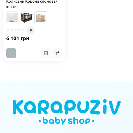
Колисани Корона слоновая
кость
0
6 101 грн