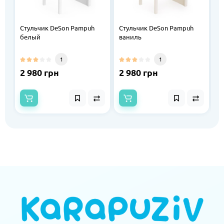
Стульчик DeSon Pampuh
Стульчик DeSon Pampuh
С
белый
ваниль
ш
1
1
2 980 грн
2 980 грн
2