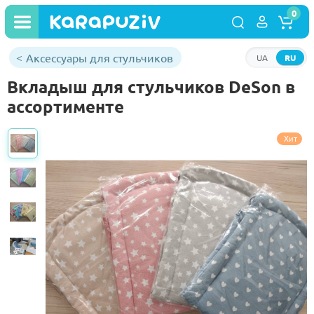
0
Аксессуары для стульчиков
UA
RU
Вкладыш для стульчиков DeSon в
ассортименте
Хит