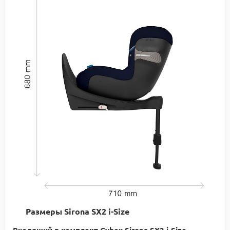
Размеры Sirona SX2 i-Size
Входящий в комплект Cybex Sirona SX2 i-Size