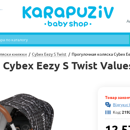
А
ляски книжки
Cybex Eezy S Twist
Прогулочная коляска Cybex Eezy
ybex Eezy S Twist Values
Товар закон
Відгуки: 
Код:
219
12 5