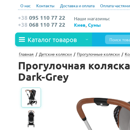
О нас
Контакты
Доставка и оплата
Оплата частями
+38
095 110 77 22
Наши магазины:
+38
068 110 77 22
Киев
,
Сумы
Каталог товаров
Главная
Детские коляски
Прогулочные коляски
Ко
Прогулочная коляска C
Dark-Grey