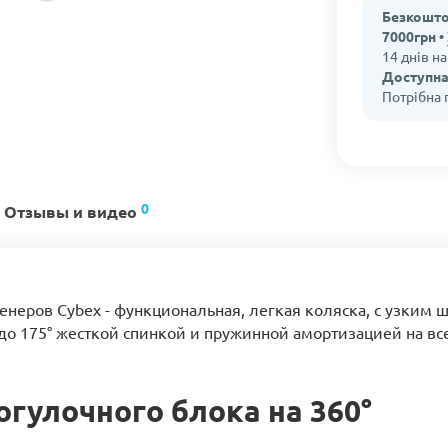
Безкошто
7000грн •
14 днів н
Доступна
Потрібна
0
Отзывы и видео
неров Cybex - функциональная, легкая коляска, с узким 
до 175° жесткой спинкой и пружинной амортизацией на все
гулочного блока на 360°