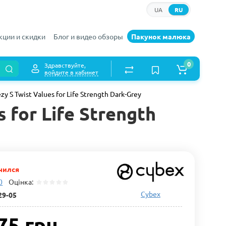
UA
RU
кции и скидки
Блог и видео обзоры
Пакунок малюка
0
Здравствуйте,
войдите в кабинет
 S Twist Values for Life Strength Dark-Grey
 for Life Strength
чился
0
Оцінка:
Cybex
29-05
75 грн