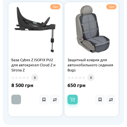
Хит
Хит
База Cybex Z ISOFIX PU2
Защитный коврик для
З
для автокресел Cloud Z и
автомобильного сидения
а
Sirona Z
Bugs
B
0
0
8 500 грн
650 грн
4