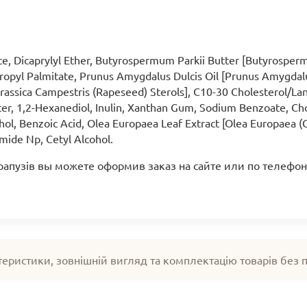
, Dicaprylyl Ether, Butyrospermum Parkii Butter [Butyrospermu
propyl Palmitate, Prunus Amygdalus Dulcis Oil [Prunus Amygdal
rassica Campestris (Rapeseed) Sterols], C10-30 Cholesterol/Lan
utter, 1,2-Hexanediol, Inulin, Xanthan Gum, Sodium Benzoate, Ch
ohol, Benzoic Acid, Olea Europaea Leaf Extract [Olea Europaea 
amide Np, Cetyl Alcohol.
арапузів вы можете оформив заказ на сайте или по телефон
теристики, зовнішній вигляд та комплектацію товарів без