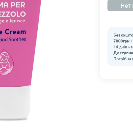
Нет 
Безкошто
7000грн •
14 днів н
Доступна
Потрібна