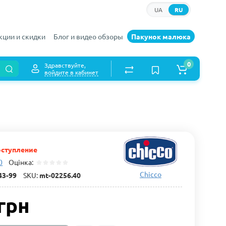
UA
RU
кции и скидки
Блог и видео обзоры
Пакунок малюка
0
Здравствуйте,
войдите в кабинет
ступление
0
Оцінка:
Chicco
43-99
SKU:
mt-02256.40
грн