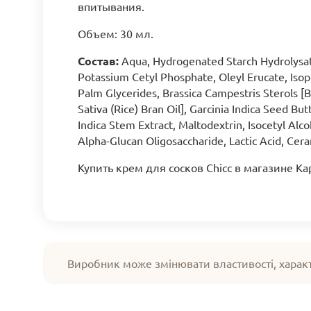
впитывания.
Объем: 30 мл.
Состав:
Aqua, Hydrogenated Starch Hydrolysate
Potassium Cetyl Phosphate, Oleyl Erucate, Iso
Palm Glycerides, Brassica Campestris Sterols [B
Sativa (Rice) Bran Oil], Garcinia Indica Seed B
Indica Stem Extract, Maltodextrin, Isocetyl Alc
Alpha-Glucan Oligosaccharide, Lactic Acid, Cer
Купить крем для сосков Chicc в магазине К
Виробник може змінювати властивості, харак