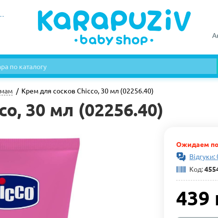
А
 мам
Крем для сосков Chicco, 30 мл (02256.40)
o, 30 мл (02256.40)
Ожидаем по
Відгуки: 
Код:
455
439 