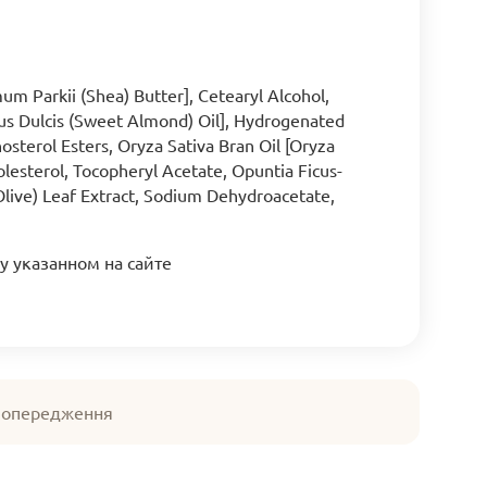
m Parkii (Shea) Butter], Cetearyl Alcohol,
us Dulcis (Sweet Almond) Oil], Hydrogenated
osterol Esters, Oryza Sativa Bran Oil [Oryza
olesterol, Tocopheryl Acetate, Opuntia Ficus-
(Olive) Leaf Extract, Sodium Dehydroacetate,
у указанном на сайте
 попередження