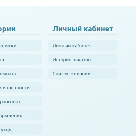
ории
Личный кабинет
коляски
Личный кабинет
ла
История заказов
комната
Список желаний
и и шезлонги
транспорт
кормления
 уход