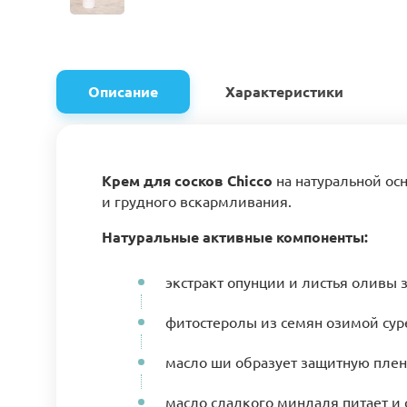
Описание
Характеристики
Крем для сосков Chicco
на натуральной ос
и грудного вскармливания.
Натуральные активные компоненты:
экстракт опунции и листья оливы
фитостеролы из семян озимой сур
масло ши образует защитную плен
масло сладкого миндаля питает и 