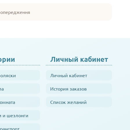
 попередження
ории
Личный кабинет
коляски
Личный кабинет
ла
История заказов
комната
Список желаний
и и шезлонги
транспорт