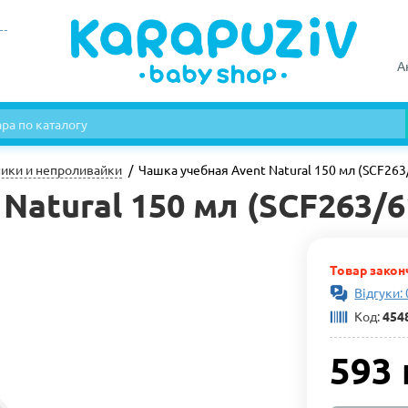
А
ики и непроливайки
Чашка учебная Avent Natural 150 мл (SCF263
Natural 150 мл (SCF263/6
Товар закон
Відгуки: 
Код:
454
593 