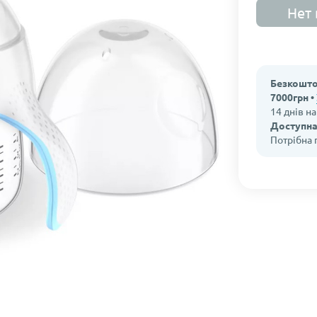
Нет 
Безкошто
7000грн •
14 днів н
Доступна
Потрібна