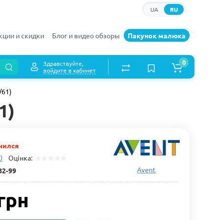
UA
RU
кции и скидки
Блог и видео обзоры
Пакунок малюка
0
Здравствуйте,
войдите в кабинет
/61)
1)
чился
0
Оцінка:
Avent
82-99
грн