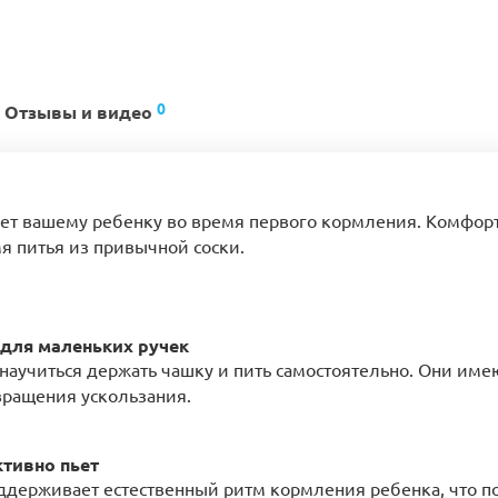
0
Отзывы и видео
т вашему ребенку во время первого кормления. Комфор
я питья из привычной соски.
для маленьких ручек
научиться держать чашку и пить самостоятельно. Они име
вращения ускользания.
ктивно пьет
оддерживает естественный ритм кормления ребенка, что п