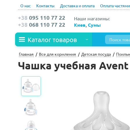
О нас
Контакты
Доставка и оплата
Оплата частями
+38
095 110 77 22
Наши магазины:
+38
068 110 77 22
Киев
,
Сумы
Каталог товаров
Главная
Все для кормления
Детская посуда
Поильн
Чашка учебная Avent 