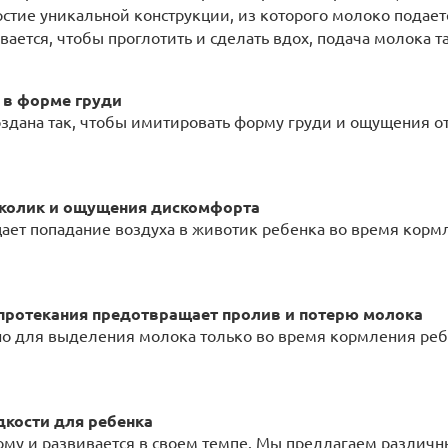
рстие уникальной конструкции, из которого молоко подаетс
вается, чтобы проглотить и сделать вдох, подача молока т
в ​​форме груди
оздана так, чтобы имитировать форму груди и ощущения от 
 колик и ощущения дискомфорта
ет попадание воздуха в животик ребенка во время кормл
 протекания предотвращает пролив и потерю молока
но для выделения молока только во время кормления реб
кости для ребенка
ому и развивается в своем темпе. Мы предлагаем различн