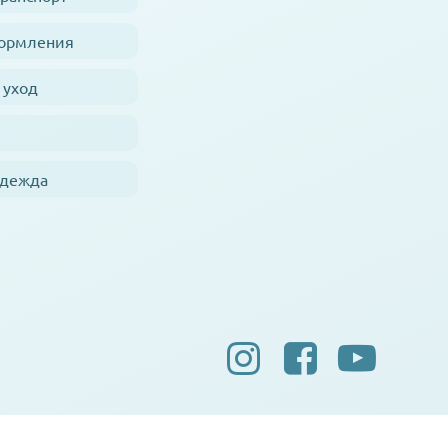
кормления
 уход
одежда