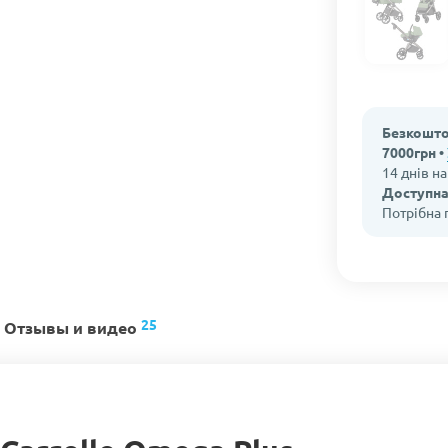
Безкошто
7000грн •
14 днів н
Доступна
Потрібна
25
Отзывы и видео