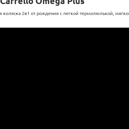
 Carrello Omega Plus
ая коляска 2в1 от рождения с легкой термолюлькой, мягк