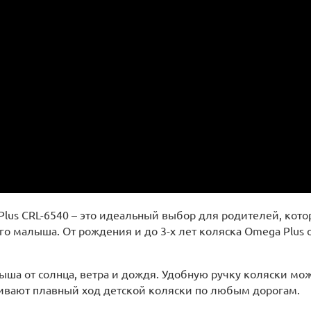
 Plus CRL-6540 – это идеальный выбор для родителей, кот
го малыша. От рождения и до 3-х лет коляска Omega Plus
а от солнца, ветра и дождя. Удобную ручку коляски можн
ивают плавный ход детской коляски по любым дорогам.