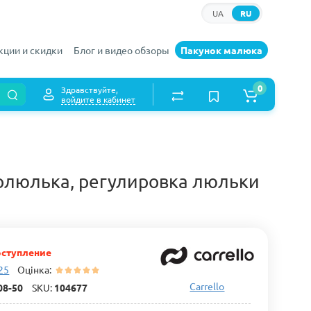
UA
RU
кции и скидки
Блог и видео обзоры
Пакунок малюка
0
Здравствуйте,
войдите в кабинет
рмолюлька, регулировка люльки
ступление
 25
Оцінка:
Carrello
08-50
SKU:
104677