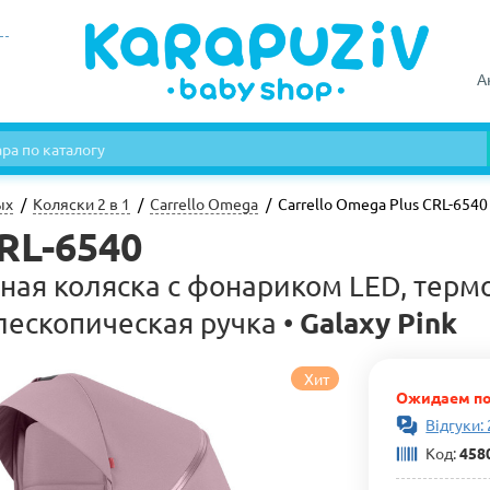
А
ых
Коляски 2 в 1
Carrello Omega
Carrello Omega Plus CRL-6540
CRL-6540
онная коляска с фонариком LED, те
Galaxy Pink
лескопическая ручка •
Хит
Ожидаем по
Відгуки:
Код:
458