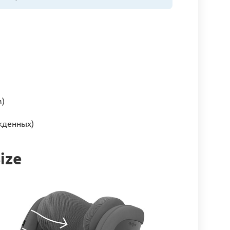
м)
жденных)
ize