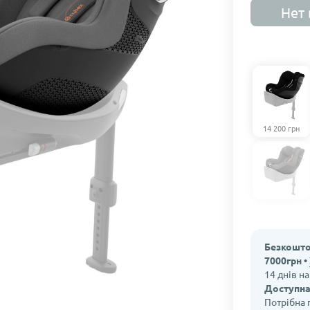
Нет 
14 200 грн
Безкошто
7000грн •
14 днів н
Доступна
Потрібна