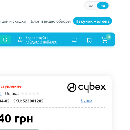
UA
RU
кции и скидки
Блог и видео обзоры
Пакунок малюка
0
Здравствуйте,
войдите в кабинет
ступление
0
Оцінка:
Cybex
04-05
SKU:
523001205
40 грн