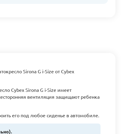
втокресло Sirona G i-Size от Cybex
есло Cybex Sirona G i-Size имеет
всесторонняя вентиляция защищают ребенка
троить его под любое сиденье в автомобиле.
ьно).