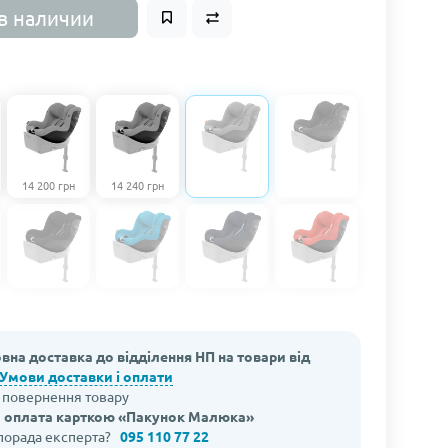
в наличии
14 200 грн
14 240 грн
вна доставка до відділення НП на товари від
Умови доставки і оплати
а повернення товару
 оплата карткою «Пакунок Малюка»
 порада експерта?
095 110 77 22