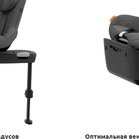
адусов
Оптимальная ве